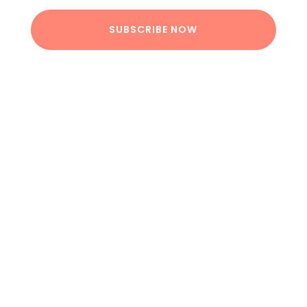
SUBSCRIBE NOW
GET A QUOTE IN UNDER 24 HRS
Request an Online Quote