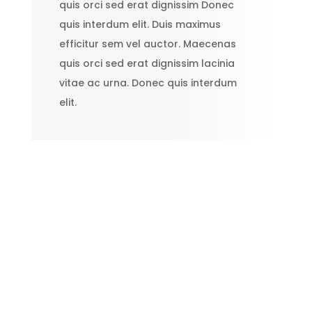
quis orci sed erat dignissim Donec
quis interdum elit. Duis maximus
efficitur sem vel auctor. Maecenas
quis orci sed erat dignissim lacinia
vitae ac urna. Donec quis interdum
elit.
Specialized Painters
for Every Job
Porta nulla, eget ornare
enim ligula id nulla.
Suspendisse fringilla est
ut leo feugiat lobortis.
VIEW OUR WORK