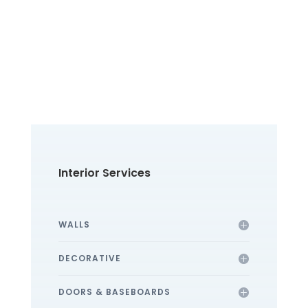
enim ligula id nulla.
Suspendisse fringilla est
ut leo feugiat lobortis.
GET AN ONLINE
ESTIMATE
Interior Services
WALLS
DECORATIVE
DOORS & BASEBOARDS